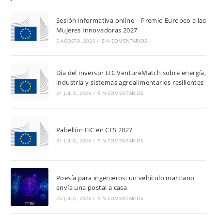
c
e
Sesión informativa online – Premio Europeo a las
Mujeres Innovadoras 2027
5 AGOSTO, 2026
/
SIN COMENTARIOS
Día del inversor EIC VentureMatch sobre energía,
industria y sistemas agroalimentarios resilientes
31 JULIO, 2026
/
SIN COMENTARIOS
Pabellón EIC en CES 2027
31 JULIO, 2026
/
SIN COMENTARIOS
Poesía para ingenieros: un vehículo marciano
envía una postal a casa
25 JULIO, 2026
/
SIN COMENTARIOS