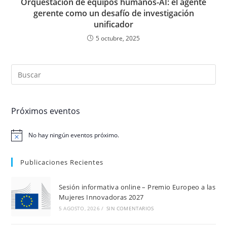
Orquestación de equipos humanos-AI: el agente
gerente como un desafío de investigación
unificador
5 octubre, 2025
Próximos eventos
No hay ningún eventos próximo.
N
o
t
Publicaciones Recientes
i
c
e
Sesión informativa online – Premio Europeo a las
Mujeres Innovadoras 2027
5 AGOSTO, 2026
/
SIN COMENTARIOS