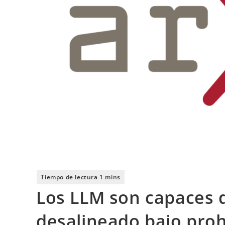
Los LLM son capaces
desalineado bajo prohi