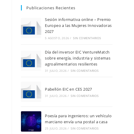
t
Publicaciones Recientes
i
c
e
Sesión informativa online – Premio
Europeo a las Mujeres Innovadoras
2027
5 AGOSTO, 2026
/
SIN COMENTARIOS
Día del inversor EIC VentureMatch
sobre energía, industria y sistemas
agroalimentarios resilientes
31 JULIO, 2026
/
SIN COMENTARIOS
Pabellón EIC en CES 2027
31 JULIO, 2026
/
SIN COMENTARIOS
Poesía para ingenieros: un vehículo
marciano envía una postal a casa
25 JULIO, 2026
/
SIN COMENTARIOS