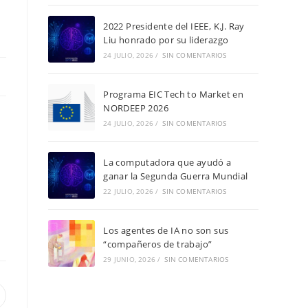
2022 Presidente del IEEE, K.J. Ray
Liu honrado por su liderazgo
24 JULIO, 2026
/
SIN COMENTARIOS
Programa EIC Tech to Market en
NORDEEP 2026
24 JULIO, 2026
/
SIN COMENTARIOS
La computadora que ayudó a
ganar la Segunda Guerra Mundial
22 JULIO, 2026
/
SIN COMENTARIOS
Los agentes de IA no son sus
“compañeros de trabajo”
29 JUNIO, 2026
/
SIN COMENTARIOS