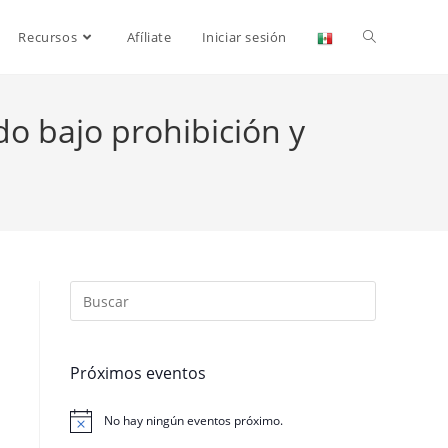
Recursos
Afíliate
Iniciar sesión
o bajo prohibición y
Próximos eventos
No hay ningún eventos próximo.
N
o